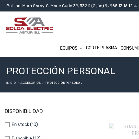
Pol. Ind. Mora Garay. C. Marie Curie 39, 33211 (Gijón)
985 13 16 12
CORTE PLASMA
EQUIPOS
CONSUM
PROTECCIÓN PERSONAL
INICIO
ACCESORIOS
PROTECCIÓN PERSONAL
DISPONIBILIDAD
En stock
(10)
Disponible
(12)