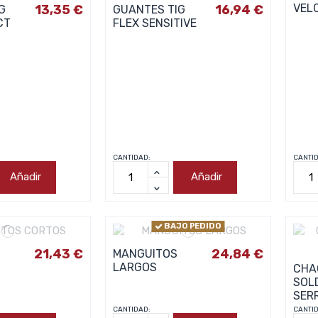
VEL
13,35 €
16,94 €
G
GUANTES TIG
CT
FLEX SENSITIVE
CANTIDAD:
CANTI
Añadir
Añadir
BAJO PEDIDO
21,43 €
24,84 €
MANGUITOS
LARGOS
CHA
SOL
SER
CANTIDAD:
CANTI