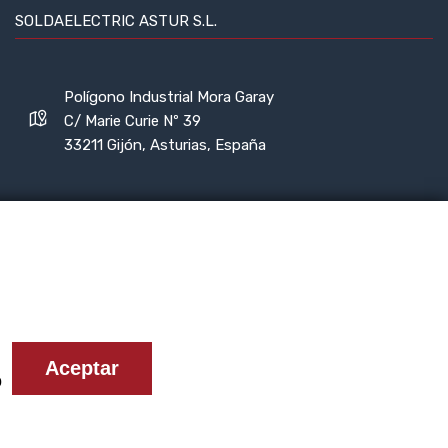
SOLDAELECTRIC ASTUR S.L.
Polígono Industrial Mora Garay
C/ Marie Curie Nº 39
33211 Gijón, Asturias, España
985 13 16 12
985 37 04 71
solda@soldaelectric.com
Aceptar
o
2023© SOLDA ELECTRIC ASTUR S.L.
En qué podemos ayudarte?