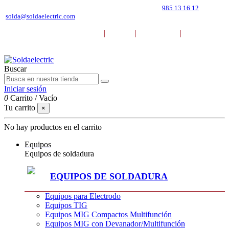
Pol. Ind. Mora Garay. C. Marie Curie 39, 33211 (Gijón)
985 13 16 12
solda@soldaelectric.com
|
|
|
DESCARGAR CATÁLOGOS
BLOG
EMPRESA
CONTACTO
Buscar
Iniciar sesión
0
Carrito
/
Vacío
Tu carrito
×
No hay productos en el carrito
Equipos
Equipos de soldadura
EQUIPOS DE SOLDADURA
Equipos para Electrodo
Equipos TIG
Equipos MIG Compactos Multifunción
Equipos MIG con Devanador/Multifunción