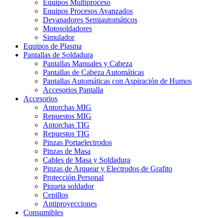
Equipos Multiproceso
Equipos Procesos Avanzados
Devanadores Semiautomáticos
Motosoldadores
Simulador
Equipos de Plasma
Pantallas de Soldadura
Pantallas Manuales y Cabeza
Pantallas de Cabeza Automáticas
Pantallas Automáticas con Aspiración de Humos
Accesorios Pantalla
Accesorios
Antorchas MIG
Repuestos MIG
Antorchas TIG
Repuestos TIG
Pinzas Portaelectrodos
Pinzas de Masa
Cables de Masa y Soldadura
Pinzas de Arquear y Electrodos de Grafito
Protección Personal
Piqueta soldador
Cepillos
Antiproyecciones
Consumibles