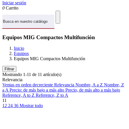
Iniciar sesión
0
Carrito
Equipos MIG Compactos Multifunción
Inicio
Equipos
Equipos MIG Compactos Multifunción
Filtrar
Mostrando 1-11 de 11 artículo(s)
Relevancia
Ventas en orden decreciente
Relevancia
Nombre, A a Z
Nombre, Z
a A
Precio: de más bajo a más alto
Precio, de más alto a más bajo
Reference, A to Z
Reference, Z to A
11
12
24
36
Mostrar todo