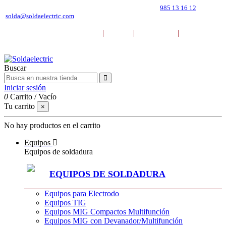
Pol. Ind. Mora Garay. C. Marie Curie 39, 33211 (Gijón)
985 13 16 12
solda@soldaelectric.com
|
|
|
DESCARGAR CATÁLOGOS
BLOG
EMPRESA
CONTACTO
Buscar
Iniciar sesión
0
Carrito
/
Vacío
Tu carrito
×
No hay productos en el carrito
Equipos
Equipos de soldadura
EQUIPOS DE SOLDADURA
Equipos para Electrodo
Equipos TIG
Equipos MIG Compactos Multifunción
Equipos MIG con Devanador/Multifunción