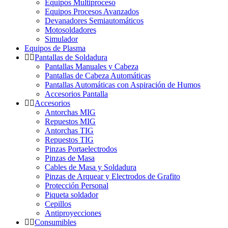
Equipos Multiproceso
Equipos Procesos Avanzados
Devanadores Semiautomáticos
Motosoldadores
Simulador
Equipos de Plasma
Pantallas de Soldadura
Pantallas Manuales y Cabeza
Pantallas de Cabeza Automáticas
Pantallas Automáticas con Aspiración de Humos
Accesorios Pantalla
Accesorios
Antorchas MIG
Repuestos MIG
Antorchas TIG
Repuestos TIG
Pinzas Portaelectrodos
Pinzas de Masa
Cables de Masa y Soldadura
Pinzas de Arquear y Electrodos de Grafito
Protección Personal
Piqueta soldador
Cepillos
Antiproyecciones
Consumibles