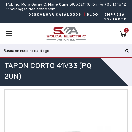
Pol. Ind. Mora Garay. C. Marie Curie 39, 33211 (Gijón)
985 13 16 12
solda@soldaelectric.com
DESCARGAR CATÁLOGOS
|
BLOG
|
EMPRESA
|
CONTACTO
0
TAPON CORTO 41V33 (PQ
2UN)