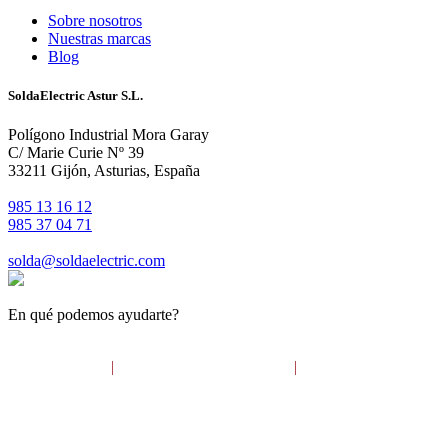
Sobre nosotros
Nuestras marcas
Blog
SoldaElectric Astur S.L.
Polígono Industrial Mora Garay
C/ Marie Curie Nº 39
33211 Gijón, Asturias, España
985 13 16 12
985 37 04 71
solda@soldaelectric.com
En qué podemos ayudarte?
Aviso legal
Política de cookies
Política de
|
|
privacidad
2023© SOLDA ELECTRIC ASTUR S.L.