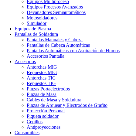
Equipos Multiproceso
Equipos Procesos Avanzados
Devanadores Semiautomáticos
Motosoldadores
Simulador
Equipos de Plasma
Pantallas de Soldadura
Pantallas Manuales y Cabeza
Pantallas de Cabeza Automáticas
Pantallas Automáticas con Aspiración de Humos
Accesorios Pantalla
Accesorios
Antorchas MIG
Repuestos MIG
Antorchas TIG
Repuestos TIG
Pinzas Portaelectrodos
Pinzas de Masa
Cables de Masa y Soldadura
Pinzas de Arquear y Electrodos de Grafito
Protección Personal
Piqueta soldador
Cepillos
Antiproyecciones
Consumibles