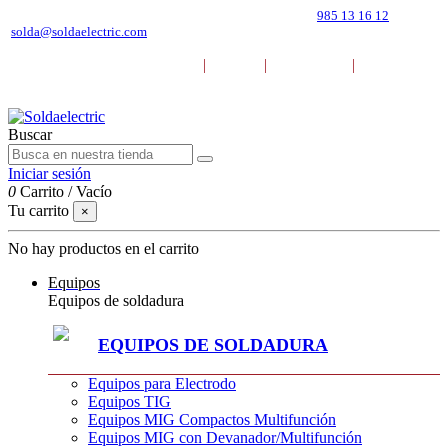
Pol. Ind. Mora Garay. C. Marie Curie 39, 33211 (Gijón)
985 13 16 12
solda@soldaelectric.com
|
|
|
DESCARGAR CATÁLOGOS
BLOG
EMPRESA
CONTACTO
Buscar
Iniciar sesión
0
Carrito
/
Vacío
Tu carrito
×
No hay productos en el carrito
Equipos
Equipos de soldadura
EQUIPOS DE SOLDADURA
Equipos para Electrodo
Equipos TIG
Equipos MIG Compactos Multifunción
Equipos MIG con Devanador/Multifunción