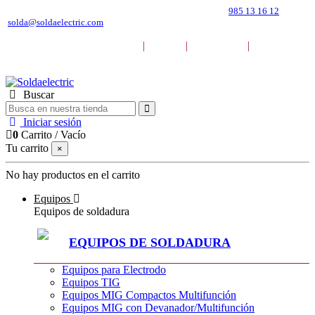
Pol. Ind. Mora Garay. C. Marie Curie 39, 33211 (Gijón)
985 13 16 12
solda@soldaelectric.com
|
|
|
DESCARGAR CATÁLOGOS
BLOG
EMPRESA
CONTACTO
Buscar
Iniciar sesión
0
Carrito
/
Vacío
Tu carrito
×
No hay productos en el carrito
Equipos
Equipos de soldadura
EQUIPOS DE SOLDADURA
Equipos para Electrodo
Equipos TIG
Equipos MIG Compactos Multifunción
Equipos MIG con Devanador/Multifunción