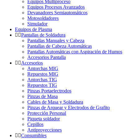
Equipos Multiproceso
Equipos Procesos Avanzados
Devanadores Semiautomáticos
Motosoldadores
Simulador
Equipos de Plasma
Pantallas de Soldadura
Pantallas Manuales y Cabeza
Pantallas de Cabeza Automáticas
Pantallas Automáticas con Aspiración de Humos
Accesorios Pantalla
Accesorios
Antorchas MIG
Repuestos MIG
Antorchas TIG
Repuestos TIG
Pinzas Portaelectrodos
Pinzas de Masa
Cables de Masa y Soldadura
Pinzas de Arquear y Electrodos de Grafito
Protección Personal
Piqueta soldador
Cepillos
Antiproyecciones
Consumibles