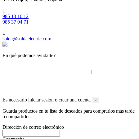
985 13 16 12
985 37 04 71
solda@soldaelectric.com
En qué podemos ayudarte?
Aviso legal
Política de cookies
Política de
|
|
privacidad
2023© SOLDA ELECTRIC ASTUR S.L.
Es necesario iniciar sesión o crear una cuenta
×
Guarda productos en tu lista de deseados para comprarlos más tarde
o compartirlos.
Dirección de correo electrónico