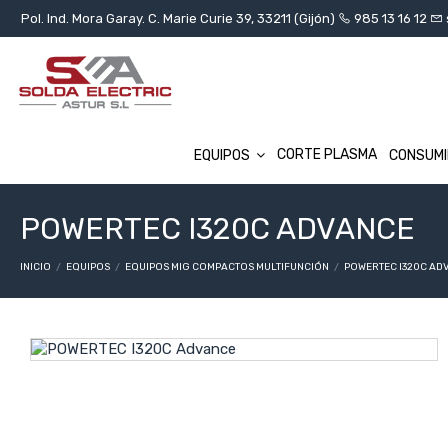
Pol. Ind. Mora Garay. C. Marie Curie 39, 33211 (Gijón)
985 13 16 12
CORTE PLASMA
EQUIPOS
CONSUM
POWERTEC I320C ADVANCE
INICIO
EQUIPOS
EQUIPOS MIG COMPACTOS MULTIFUNCIÓN
POWERTEC I320C AD